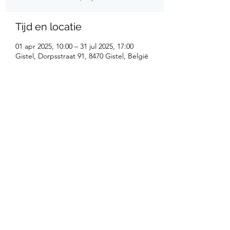
Tijd en locatie
01 apr 2025, 10:00 – 31 jul 2025, 17:00
Gistel, Dorpsstraat 91, 8470 Gistel, België
Deel dit evenement
0470/23.47.24
©2025 by Freddy Bultynck.